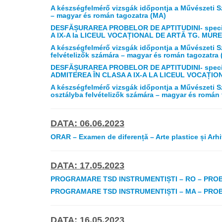
A készségfelmérő vizsgák időpontja a Művészeti S
– magyar és román tagozatra (MA)
DESFĂȘURAREA PROBELOR DE APTITUDINI- speci
A IX-A la LICEUL VOCAȚIONAL DE ARTĂ TG. MUR
A készségfelmérő vizsgák időpontja a Művészeti
felvételizők számára – magyar és román tagozatra
DESFĂȘURAREA PROBELOR DE APTITUDINI- speci
ADMITEREA ÎN CLASA A IX-A LA LICEUL VOCAȚI
A készségfelmérő vizsgák időpontja a Művészet
osztályba felvételizők számára – magyar és román 
DATA: 06.06.2023
ORAR – Examen de diferență – Arte plastice și Arhi
DATA: 17.05.2023
PROGRAMARE TSD INSTRUMENTIȘTI – RO – PROBE DE
PROGRAMARE TSD INSTRUMENTIȘTI – MA – PROBE DE
DATA: 16.05.2023