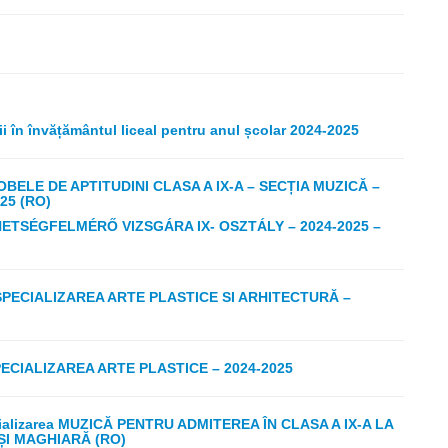
i în învățământul liceal pentru anul școlar 2024-2025
ELE DE APTITUDINI CLASA A IX-A – SECȚIA MUZICĂ –
25 (RO)
ETSÉGFELMÉRŐ VIZSGÁRA IX- OSZTÁLY – 2024-2025 –
SPECIALIZAREA ARTE PLASTICE SI ARHITECTURĂ –
PECIALIZAREA ARTE PLASTICE – 2024-2025
lizarea MUZICĂ PENTRU ADMITEREA ÎN CLASA A IX-A LA
ȘI MAGHIARĂ (RO)