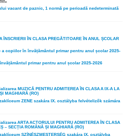
NIC
lui vacant de paznic, 1 normă pe perioadă nedeterminată
A ÎNSCRIERII ÎN CLASA PREGĂTITOARE ÎN ANUL ȘCOLAR
a copiilor în învățământul primar pentru anul școlar 2025-
 învățământul primar pentru anul școlar 2025-2026
lizarea MUZICĂ PENTRU ADMITEREA ÎN CLASA A IX-A LA
ȘI MAGHIARĂ (RO)
zaklíceum ZENE szakára IX. osztályba felvételizők számára
alizarea ARTA ACTORULUI PENTRU ADMITEREA ÎN CLASA
EȘ – SECȚIA ROMÂNĂ ȘI MAGHIARĂ (RO)
 Szaklíceum SZÍNÉSZMESTERSÉG szakára IX. osztályba