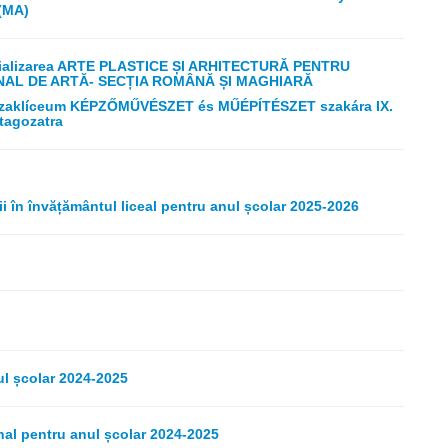
 (MA)
alizarea ARTE PLASTICE ȘI ARHITECTURĂ PENTRU
ONAL DE ARTĂ- SECȚIA ROMÂNĂ ȘI MAGHIARĂ
i Szaklíceum KÉPZŐMŰVÉSZET és MŰÉPÍTÉSZET szakára IX.
tagozatra
i în învățământul liceal pentru anul școlar 2025-2026
ul școlar 2024-2025
onal pentru anul școlar 2024-2025