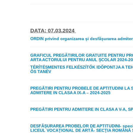
DATA: 07.03.2024
ORDIN privind organizarea și desfășurarea admiteri
GRAFICUL PREGĂTIRILOR GRATUITE PENTRU PROB
ARTA ACTORULUI PENTRU ANUL ȘCOLAR 2024-20
TÉRÍTÉSMENTES FELKÉSZÍTŐK IDŐPONTJA A TEH
ÖS TANÉV
PREGĂTIRI PENTRU PROBELE DE APTITUDINI LA 
ADMITERE IN CLASA A IX-A – 2024-2025
PREGĂTIRI PENTRU ADMITERE IN CLASA A V-A, S
DESFĂȘURAREA PROBELOR DE APTITUDINI- specia
LICEUL VOCAȚIONAL DE ARTĂ- SECȚIA ROMÂNĂ 