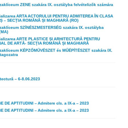
zaklíceum ZENE szakára IX. osztályba felvételizők számára
alizarea ARTA ACTORULUI PENTRU ADMITEREA ÎN CLASA
EȘ – SECȚIA ROMÂNĂ ȘI MAGHIARĂ (RO)
 Szaklíceum SZÍNÉSZMESTERSÉG szakára IX. osztályba
 (MA)
alizarea ARTE PLASTICE ȘI ARHITECTURĂ PENTRU
ONAL DE ARTĂ- SECȚIA ROMÂNĂ ȘI MAGHIARĂ
i Szaklíceum KÉPZŐMŰVÉSZET és MŰÉPÍTÉSZET szakára IX.
tagozatra
tectură – 6-8.06.2023
 APTITUDINI – Admitere cls. a IX-a – 2023
 APTITUDINI – Admitere cls. a IX-a – 2023