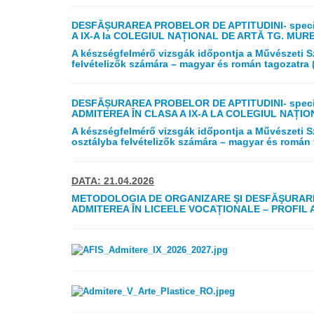
DESFĂȘURAREA PROBELOR DE APTITUDINI- speci
A IX-A la COLEGIUL NAȚIONAL DE ARTĂ TG. MUR
A készségfelmérő vizsgák időpontja a Művészeti
felvételizők számára – magyar és román tagozatra
DESFĂȘURAREA PROBELOR DE APTITUDINI- speci
ADMITEREA ÎN CLASA A IX-A LA COLEGIUL NAȚI
A készségfelmérő vizsgák időpontja a Művészet
osztályba felvételizők számára – magyar és román 
DATA: 21.04.2026
METODOLOGIA DE ORGANIZARE ŞI DESFĂŞURARE
ADMITEREA ÎN LICEELE VOCAȚIONALE – PROFIL A