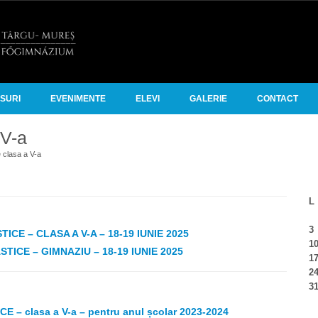
RSURI
EVENIMENTE
ELEVI
GALERIE
CONTACT
 V-a
e clasa a V-a
L
3
CE – CLASA A V-A – 18-19 IUNIE 2025
1
ICE – GIMNAZIU – 18-19 IUNIE 2025
1
2
3
E – clasa a V-a – pentru anul școlar 2023-2024