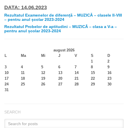
DATA: 14.06.2023
Rezultatul Examenelor de diferență – MUZICĂ – clasele II-VIII
– pentru anul școlar 2023-2024
Rezultatul Probelor de aptitudini – MUZICĂ – clasa a V-a –
pentru anul școlar 2023-2024
august 2026
L
Ma
Mi
J
V
S
D
1
2
3
4
5
6
7
8
9
10
11
12
13
14
15
16
17
18
19
20
21
22
23
24
25
26
27
28
29
30
31
SEARCH