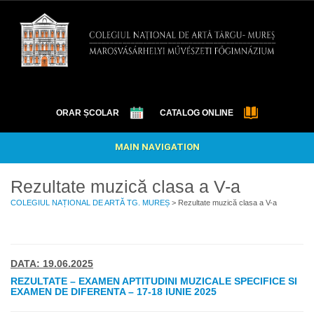
ORAR ȘCOLAR
CATALOG ONLINE
MAIN NAVIGATION
Rezultate muzică clasa a V-a
COLEGIUL NAȚIONAL DE ARTĂ TG. MUREȘ
> Rezultate muzică clasa a V-a
DATA: 19.06.2025
REZULTATE – EXAMEN APTITUDINI MUZICALE SPECIFICE SI
EXAMEN DE DIFERENTA – 17-18 IUNIE 2025