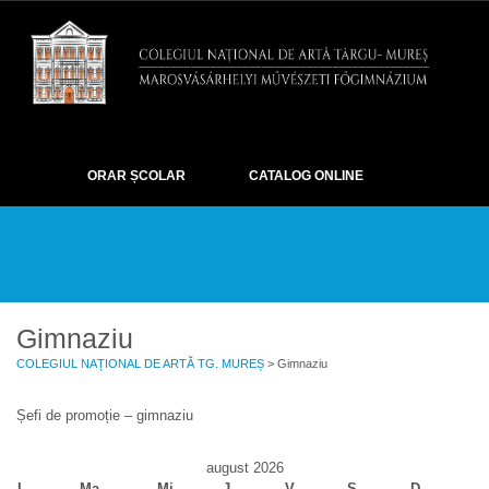
ORAR ȘCOLAR
CATALOG ONLINE
DESPRE
EXAMENE
OLIMPIADE ȘI CONCURSURI
EVENIMENTE
ELEVI
GALERIE
CONTACT
Gimnaziu
COLEGIUL NAȚIONAL DE ARTĂ TG. MUREȘ
> Gimnaziu
Șefi de promoție – gimnaziu
august 2026
L
Ma
Mi
J
V
S
D