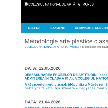
DESPRE
EXAMENE
OLIMPIADE ȘI CONCU
Metodologie arte plastice clasa
COLEGIUL NAȚIONAL DE ARTĂ TG. MUREȘ
> Metodologie arte plast
DATA: 12.05.2026
DESFĂȘURAREA PROBELOR DE APTITUDINI- speci
ADMITEREA ÎN CLASA A IX-A LA COLEGIUL NAȚI
A készségfelmérő vizsgák időpontja a Művészet
osztályba felvételizők számára – magyar és román 
DATA: 21.04.2026