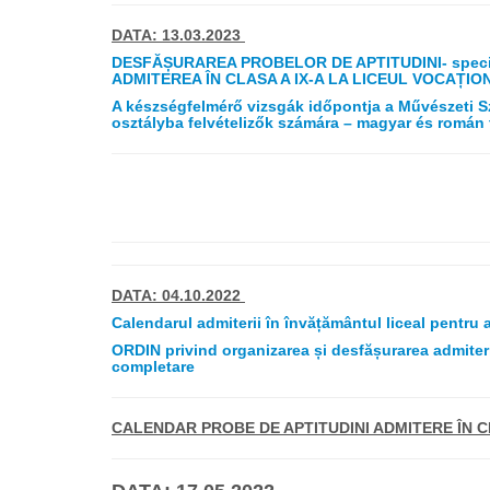
DATA: 13.03.2023
DESFĂȘURAREA PROBELOR DE APTITUDINI- speci
ADMITEREA ÎN CLASA A IX-A LA LICEUL VOCAȚI
A készségfelmérő vizsgák időpontja a Művészet
osztályba felvételizők számára – magyar és román 
DATA: 04.10.2022
Calendarul admiterii în învățământul liceal pentru
ORDIN privind organizarea și desfășurarea admiteri
completare
CALENDAR PROBE DE APTITUDINI ADMITERE ÎN CLA