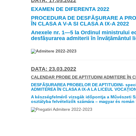
DATA: 17.05.2022
EXAMEN DE DIFERENTA 2022
PROCEDURA DE DESFĂŞURARE A PROB
ÎN CLASA A V-A SI CLASA A IX-A 2022
Anexele nr. 1—5 la Ordinul ministrului ed
desfășurarea admiterii în învățământul 
DATA: 23.03.2022
CALENDAR PROBE DE APTITUDINI ADMITERE ÎN CLA
DESFĂȘURAREA PROBELOR DE APTITUDINI- speci
ADMITEREA ÎN CLASA A IX-A LA LICEUL VOCAȚI
A készségfelmérő vizsgák időpontja a Művészet
osztályba felvételizők számára – magyar és román 