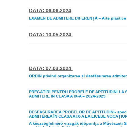
DATA: 06.06.2024
EXAMEN DE ADMITERE DIFERENȚĂ – Arte plastice ș
DATA: 10.05.2024
DATA: 07.03.2024
ORDIN privind organizarea și desfășurarea admiteri
PREGĂTIRI PENTRU PROBELE DE APTITUDINI LA 
ADMITERE IN CLASA A IX-A – 2024-2025
DESFĂȘURAREA PROBELOR DE APTITUDINI- speci
ADMITEREA ÎN CLASA A IX-A LA LICEUL VOCAȚI
A készségfelmérő vizsgák időpontja a Művészet