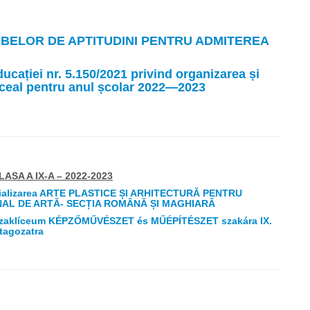
ELOR DE APTITUDINI PENTRU ADMITEREA
ucației nr. 5.150/2021 privind organizarea și
liceal pentru anul școlar 2022—2023
SA A IX-A – 2022-2023
alizarea ARTE PLASTICE ȘI ARHITECTURĂ PENTRU
ONAL DE ARTĂ- SECȚIA ROMÂNĂ ȘI MAGHIARĂ
i Szaklíceum KÉPZŐMŰVÉSZET és MŰÉPÍTÉSZET szakára IX.
tagozatra