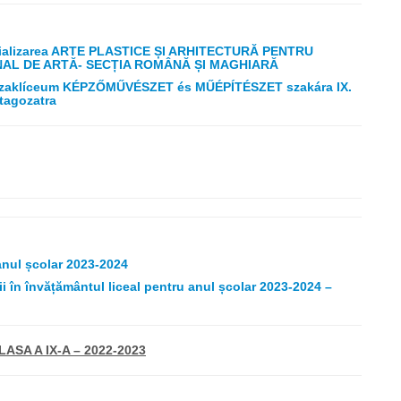
alizarea ARTE PLASTICE ȘI ARHITECTURĂ PENTRU
ONAL DE ARTĂ- SECȚIA ROMÂNĂ ȘI MAGHIARĂ
i Szaklíceum KÉPZŐMŰVÉSZET és MŰÉPÍTÉSZET szakára IX.
tagozatra
 anul școlar 2023-2024
i în învățământul liceal pentru anul școlar 2023-2024 –
SA A IX-A – 2022-2023