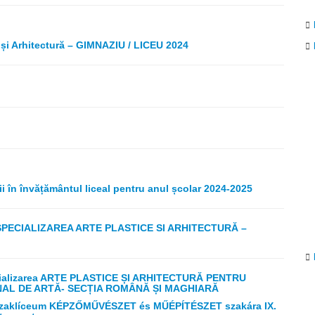
i Arhitectură – GIMNAZIU / LICEU 2024
i în învățământul liceal pentru anul școlar 2024-2025
SPECIALIZAREA ARTE PLASTICE SI ARHITECTURĂ –
alizarea ARTE PLASTICE ȘI ARHITECTURĂ PENTRU
ONAL DE ARTĂ- SECȚIA ROMÂNĂ ȘI MAGHIARĂ
i Szaklíceum KÉPZŐMŰVÉSZET és MŰÉPÍTÉSZET szakára IX.