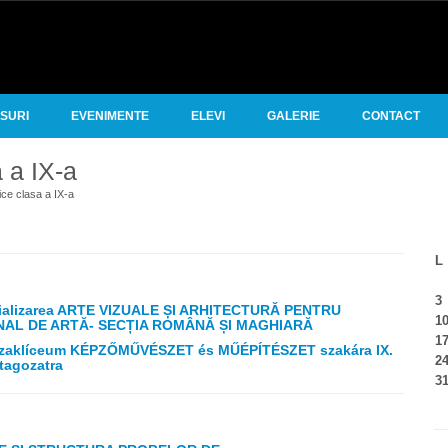
RSURI
EVENIMENTE
ELEVI
GALERIE
CONTACT
 a IX-a
ice clasa a IX-a
L
3
alizarea ARTE VIZUALE ȘI ARHITECTURĂ PENTRU
1
ONAL DE ARTĂ- SECȚIA ROMÂNĂ ȘI MAGHIARĂ
1
i Szaklíceum KÉPZŐMŰVÉSZET és MŰÉPÍTÉSZET szakára IX.
2
tagozatra
3