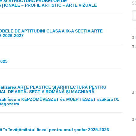
E ŞI STRUCTURA PROBELOR DE
S
ȚIONALE – PROFIL ARTISTIC – ARTE VIZUALE
ELE DE APTITUDINI CLASA A IX-A SECȚIA ARTE
 2026-2027
2025
alizarea ARTE PLASTICE ȘI ARHITECTURĂ PENTRU
ONAL DE ARTĂ- SECȚIA ROMÂNĂ ȘI MAGHIARĂ
i Szaklíceum KÉPZŐMŰVÉSZET és MŰÉPÍTÉSZET szakára IX.
tagozatra
i în învățământul liceal pentru anul școlar 2025-2026