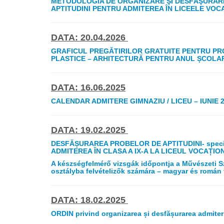
METODOLOGIA DE ORGANIZARE ŞI DESFĂŞURAR
APTITUDINI PENTRU ADMITEREA ÎN LICEELE VOCA
DATA: 20.04.2026
GRAFICUL PREGĂTIRILOR GRATUITE PENTRU PROB
PLASTICE – ARHITECTURĂ PENTRU ANUL ȘCOLAR
DATA: 16.06.2025
CALENDAR ADMITERE GIMNAZIU / LICEU – IUNIE 
DATA: 19.02.2025
DESFĂȘURAREA PROBELOR DE APTITUDINI- speci
ADMITEREA ÎN CLASA A IX-A LA LICEUL VOCAȚI
A készségfelmérő vizsgák időpontja a Művészet
osztályba felvételizők számára – magyar és román 
DATA: 18.02.2025
ORDIN privind organizarea și desfășurarea admiteri