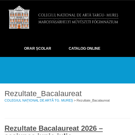
ORAR ȘCOLAR
CATALOG ONLINE
DESPRE
EXAMENE
OLIMPIADE ȘI CONCURSURI
EVENIMENTE
ELEVI
GALERIE
CONTACT
Rezultate_Bacalaureat
COLEGIUL NAȚIONAL DE ARTĂ TG. MUREȘ
> Rezultate_Bacalaureat
Rezultate Bacalaureat 2026 –