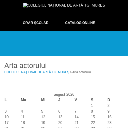
ORAR ȘCOLAR
CATALOG ONLINE
DESPRE
EXAMENE
OLIMPIADE ȘI CONCURSURI
EVENIMENTE
ELEVI
GALERIE
CONTACT
Arta actorului
COLEGIUL NAȚIONAL DE ARTĂ TG. MUREȘ
> Arta actorului
august 2026
L
Ma
Mi
J
V
S
D
1
2
3
4
5
6
7
8
9
10
11
12
13
14
15
16
17
18
19
20
21
22
23