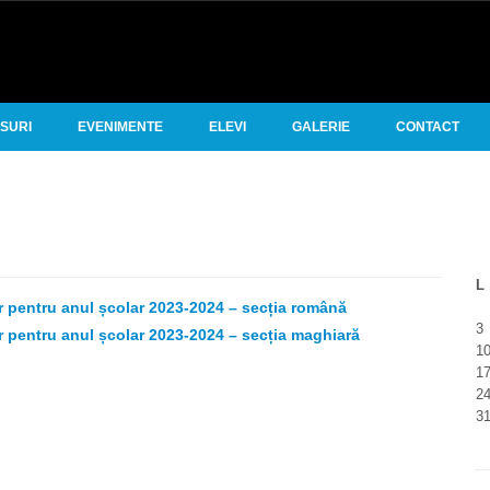
RSURI
EVENIMENTE
ELEVI
GALERIE
CONTACT
L
ar pentru anul școlar 2023-2024 – secția română
3
ar pentru anul școlar 2023-2024 – secția maghiară
1
1
2
3