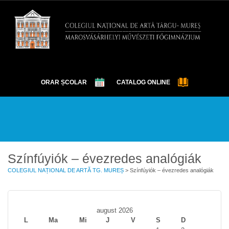
ORAR ȘCOLAR
CATALOG ONLINE
DESPRE
EXAMENE
OLIMPIADE ȘI CONCURSURI
EVENIMENTE
ELEVI
GALERIE
CONTACT
Színfúyiók – évezredes analógiák
COLEGIUL NAȚIONAL DE ARTĂ TG. MUREȘ
>
Színfúyiók – évezredes analógiák
august 2026
L
Ma
Mi
J
V
S
D