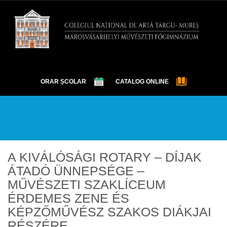
ORAR ȘCOLAR
CATALOG ONLINE
DESPRE
EXAMENE
OLIMPIADE ȘI CONCURSURI
EVENIMENTE
ELEVI
GALERIE
CONTACT
A KIVÁLÓSÁGI ROTARY – DÍJAK
ÁTADÓ ÜNNEPSÉGE –
MŰVÉSZETI SZAKLÍCEUM
ÉRDEMES ZENE ÉS
KÉPZŐMŰVÉSZ SZAKOS DIÁKJAI
RÉSZÉRE