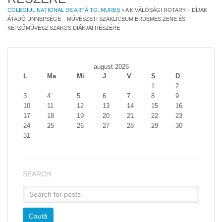
COLEGIUL NAȚIONAL DE ARTĂ TG. MUREȘ
>
A KIVÁLÓSÁGI ROTARY – DÍJAK
ÁTADÓ ÜNNEPSÉGE – MŰVÉSZETI SZAKLÍCEUM ÉRDEMES ZENE ÉS
KÉPZŐMŰVÉSZ SZAKOS DIÁKJAI RÉSZÉRE
august 2026
L
Ma
Mi
J
V
S
D
1
2
3
4
5
6
7
8
9
10
11
12
13
14
15
16
17
18
19
20
21
22
23
24
25
26
27
28
29
30
31
SEARCH