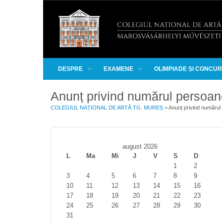
DESPRE
EXAMENE
OLIMPIADE ȘI CONCU
Anunț privind numărul persoan
COLEGIUL NAȚIONAL DE ARTĂ TG. MUREȘ
>
Anunț privind numărul
august 2026
L
Ma
Mi
J
V
S
D
1
2
3
4
5
6
7
8
9
10
11
12
13
14
15
16
17
18
19
20
21
22
23
24
25
26
27
28
29
30
31