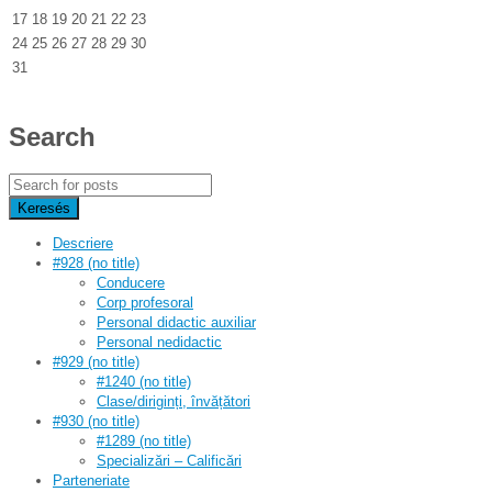
17
18
19
20
21
22
23
24
25
26
27
28
29
30
31
Search
Descriere
#928 (no title)
Conducere
Corp profesoral
Personal didactic auxiliar
Personal nedidactic
#929 (no title)
#1240 (no title)
Clase/diriginți, învățători
#930 (no title)
#1289 (no title)
Specializări – Calificări
Parteneriate