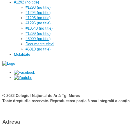
#1292 (no title)
#1293 (no title)
#1294 (no title)
#1295 (no title)
#1296 (no title)
#10648 (no title)
#1299 (no title)
#6009 (no title)
Documente elevi
#6010 (no title)
Mobilitate
© 2023 Colegiul Național de Artă Tg. Mureș
Toate drepturile rezervate. Reproducerea parțială sau integrală a conținut
Adresa