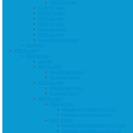
#5601 (no title)
#1249 (no title)
#10646 (no title)
#1252 (no title)
#5321 (no title)
Documente elevi
#6005 (no title)
Asociația Prietenii Artei
Mobilitate
#735 (no title)
#939 (no title)
calendar
#944 (no title)
Metodologie clasa 0
Rezultate clasa 0
#1223 (no title)
Metodologie clasa I
Rezultate clasa I
#940 (no title)
#969 (no title)
Metodologie muzică clasa a V-a
Rezultate muzică clasa a V-a
#970 (no title)
Metodologie arte plastice clasa a V-a
Rezultate arte plastice clasa a V-a