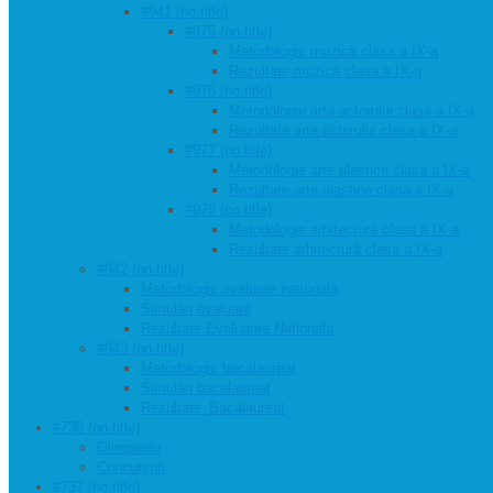
#941 (no title)
#975 (no title)
Metodologie muzică clasa a IX-a
Rezultate muzică clasa a IX-a
#976 (no title)
Metodologie arta actorului clasa a IX-a
Rezultate arta actorului clasa a IX-a
#977 (no title)
Metodologie arte plastice clasa a IX-a
Rezultate arte plastice clasa a IX-a
#978 (no title)
Metodologie arhitectură clasa a IX-a
Rezultate arhitectură clasa a IX-a
#942 (no title)
Metodologie evaluare națională
Simulări evaluare
Rezultate Evaluarea Nationala
#943 (no title)
Metodologie bacalaureat
Simulări bacalaureat
Rezultate_Bacalaureat
#736 (no title)
Olimpiade
Concursuri
#737 (no title)