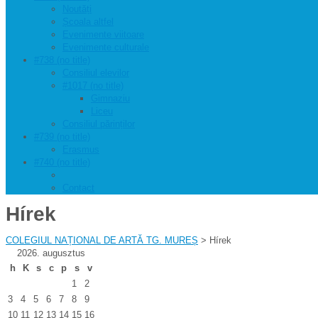
Noutăți
Școala altfel
Evenimente viitoare
Evenimente culturale
#738 (no title)
Consiliul elevilor
#1017 (no title)
Gimnaziu
Liceu
Consiliul părinților
#739 (no title)
Erasmus
#740 (no title)
Contact
Hírek
COLEGIUL NAȚIONAL DE ARTĂ TG. MUREȘ
> Hírek
2026. augusztus
h
K
s
c
p
s
v
1
2
3
4
5
6
7
8
9
10
11
12
13
14
15
16