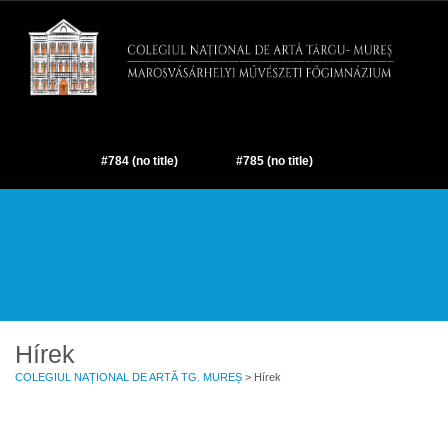
#784 (no title)
#785 (no title)
#690 (NO TITLE)
#735 (NO TITLE)
#736 (NO TITLE)
#737 (NO TITLE)
#738 (NO TITLE)
#739 (NO TITLE)
#740 (NO TITLE)
Hírek
COLEGIUL NAȚIONAL DE ARTĂ TG. MUREȘ
> Hírek