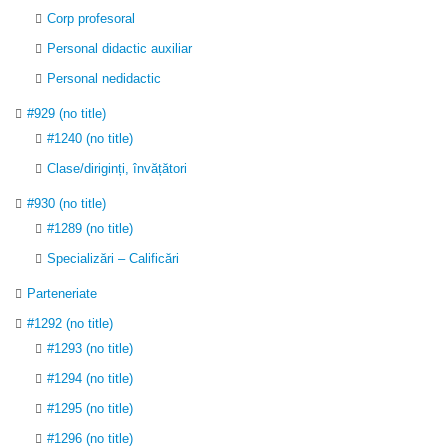
Corp profesoral
Personal didactic auxiliar
Personal nedidactic
#929 (no title)
#1240 (no title)
Clase/diriginți, învățători
#930 (no title)
#1289 (no title)
Specializări – Calificări
Parteneriate
#1292 (no title)
#1293 (no title)
#1294 (no title)
#1295 (no title)
#1296 (no title)