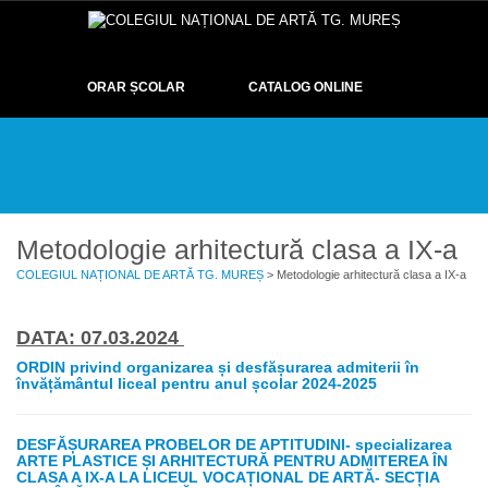
ORAR ȘCOLAR
CATALOG ONLINE
DESPRE
EXAMENE
OLIMPIADE ȘI CONCURSURI
EVENIMENTE
ELEVI
GALERIE
CONTACT
Metodologie arhitectură clasa a IX-a
COLEGIUL NAȚIONAL DE ARTĂ TG. MUREȘ
> Metodologie arhitectură clasa a IX-a
DATA: 07.03.2024
ORDIN privind organizarea și desfășurarea admiterii în
învățământul liceal pentru anul școlar 2024-2025
DESFĂȘURAREA PROBELOR DE APTITUDINI- specializarea
ARTE PLASTICE ȘI ARHITECTURĂ PENTRU ADMITEREA ÎN
CLASA A IX-A LA LICEUL VOCAȚIONAL DE ARTĂ- SECȚIA