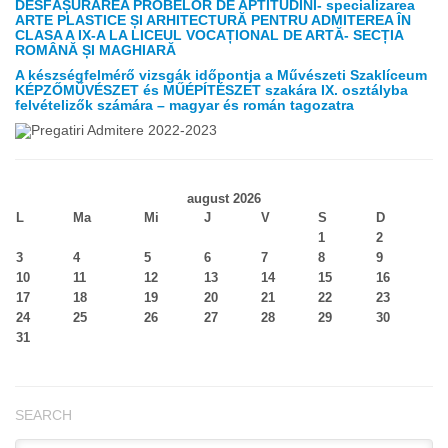
DESFĂȘURAREA PROBELOR DE APTITUDINI- specializarea
ARTE PLASTICE ȘI ARHITECTURĂ PENTRU ADMITEREA ÎN
CLASA A IX-A LA LICEUL VOCAȚIONAL DE ARTĂ- SECȚIA
ROMÂNĂ ȘI MAGHIARĂ
A készségfelmérő vizsgák időpontja a Művészeti Szaklíceum
KÉPZŐMŰVÉSZET és MŰÉPÍTÉSZET szakára IX. osztályba
felvételizők számára – magyar és román tagozatra
august 2026
L
Ma
Mi
J
V
S
D
1
2
3
4
5
6
7
8
9
10
11
12
13
14
15
16
17
18
19
20
21
22
23
24
25
26
27
28
29
30
31
SEARCH