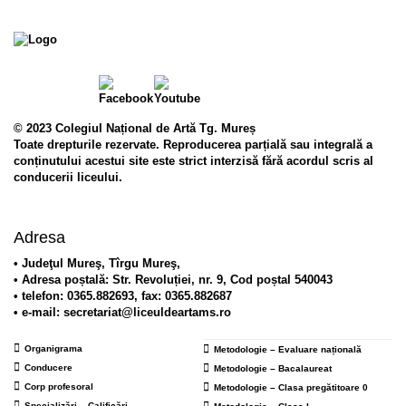
© 2023 Colegiul Național de Artă Tg. Mureș
Toate drepturile rezervate. Reproducerea parțială sau integrală a
conținutului acestui site este strict interzisă fără acordul scris al
conducerii liceului.
Adresa
• Judeţul Mureş, Tîrgu Mureş,
• Adresa poștală: Str. Revoluției, nr. 9, Cod poștal 540043
• telefon: 0365.882693, fax: 0365.882687
• e-mail: secretariat@liceuldeartams.ro
Organigrama
Metodologie – Evaluare națională
Conducere
Metodologie – Bacalaureat
Corp profesoral
Metodologie – Clasa pregătitoare 0
Specializări – Calificări