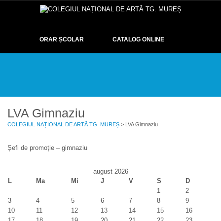
ORAR ȘCOLAR
CATALOG ONLINE
DESPRE
EXAMENE
OLIMPIADE ȘI CONCURSURI
EVENIMENTE
ELEVI
GALERIE
CONTACT
LVA Gimnaziu
COLEGIUL NAȚIONAL DE ARTĂ TG. MUREȘ
> LVA Gimnaziu
Șefi de promoție – gimnaziu
august 2026
L
Ma
Mi
J
V
S
D
1
2
3
4
5
6
7
8
9
10
11
12
13
14
15
16
17
18
19
20
21
22
23