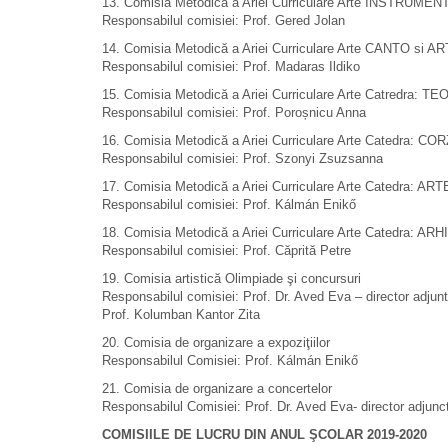
13. Comisia Metodică a Ariei Curriculare Arte INSTRUME
Responsabilul comisiei: Prof. Gered Jolan
14. Comisia Metodică a Ariei Curriculare Arte CANTO si
Responsabilul comisiei: Prof. Madaras Ildiko
15. Comisia Metodică a Ariei Curriculare Arte Catredra:
Responsabilul comisiei: Prof. Poroșnicu Anna
16. Comisia Metodică a Ariei Curriculare Arte Catedra: CORZ
Responsabilul comisiei: Prof. Szonyi Zsuzsanna
17. Comisia Metodică a Ariei Curriculare Arte Catedra: A
Responsabilul comisiei: Prof. Kálmán Enikő
18. Comisia Metodică a Ariei Curriculare Arte Catedra: A
Responsabilul comisiei: Prof. Căprită Petre
19. Comisia artistică Olimpiade şi concursuri
Responsabilul comisiei: Prof. Dr. Aved Eva – director adjunt
Prof. Kolumban Kantor Zita
20. Comisia de organizare a expoziţiilor
Responsabilul Comisiei: Prof. Kálmán Enikő
21. Comisia de organizare a concertelor
Responsabilul Comisiei: Prof. Dr. Aved Eva- director adjunc
COMISIILE DE LUCRU DIN ANUL ŞCOLAR 2019-2020