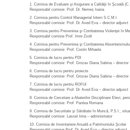
1. Comisia de Evaluare şi Asigurare a Calităţii în Şcoală (C
Responsabil comisie: Prof. Dr. Nemeș Ioana
2. Comisia pentru Control Managerial Intern S.C.M.I.
Responsabil comisie: Prof. Dr. Aved Eva – director adjunct
3. Comisia pentru Prevenirea şi Combaterea Violenţei în Me
Responsabil comisie Prof. Imre Zsolt
4. Comisia pentru Prevenirea şi Combaterea Absenteismului
Responsabil comisie: Prof. Costin Mihaela
5. Comisia de lucru pentru PDI
Responsabil comisie: Prof. Grozav Diana Sabina – director
6. Comisia de lucru pentru proiecte
Responsabil comisie: Prof. Grozav Diana Sabina – director 
7. Comisia de lucru pentru ROFUI
Responsabil comisie: Prof. Dr. Aved Eva – director adjunct
8. Comisia de Cercetare a Abaterilor Disciplinare Elevi, perso
Responsabil comisie: Prof. Pantea Romana
9. Comisia de Securitate şi Sănătate în Muncă, P.S.I., situaţ
Responsabil comisie: Lassel Irina – administrator
10. Comisia de Inventariere Anuală a Patrimoniului Şcolar
Responsabil comisie Prof. Dr. Aved Eva – director adjunct