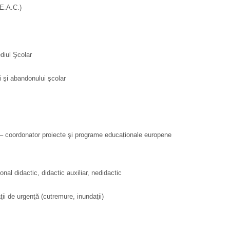
.E.A.C.)
diul Şcolar
 şi abandonului şcolar
– coordonator proiecte şi programe educaționale europene
nal didactic, didactic auxiliar, nedidactic
ii de urgenţă (cutremure, inundaţii)