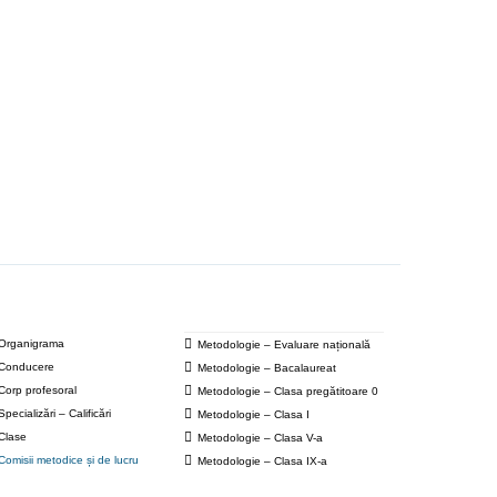
Organigrama
Metodologie – Evaluare națională
Conducere
Metodologie – Bacalaureat
Corp profesoral
Metodologie – Clasa pregătitoare 0
Specializări – Calificări
Metodologie – Clasa I
Clase
Metodologie – Clasa V-a
Comisii metodice și de lucru
Metodologie – Clasa IX-a