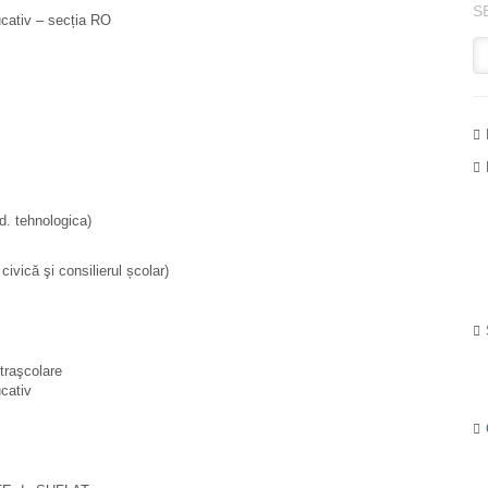
S
ucativ – secția RO
d. tehnologica)
civică şi consilierul școlar)
xtraşcolare
cativ