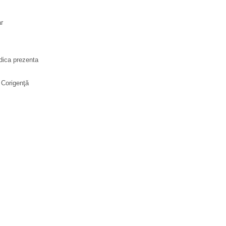
ar
ndica prezenta
 Corigenţă