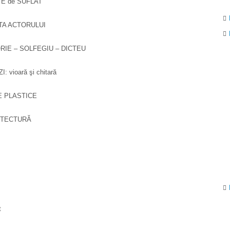
NTE de SUFLAT
 ARTA ACTORULUI
 TEORIE – SOLFEGIU – DICTEU
I: vioară şi chitară
RTE PLASTICE
RHITECTURĂ
t