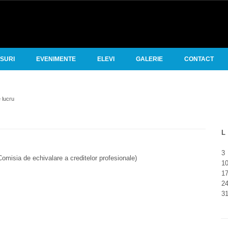
RSURI
EVENIMENTE
ELEVI
GALERIE
CONTACT
 lucru
L
3
omisia de echivalare a creditelor profesionale)
1
1
2
3