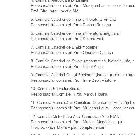
4. Comisia Metodică a Diriginţilor
Responsabilul comisiei: Prof. Mureşan Laura – consilier ed
Prof. Biro Imre – secția MA
5. Comisia Catedrei de limbă şi literatura română
Responsabilul comisiei: Prof. Pantea Romana
6. Comisia Catedrei de limbă şi literatură maghiară
Responsabilul comisiei: Prof. Kozma Edit
7. Comisia Catedrei de Limbi moderne
Responsabilul comisiei: Prof. Oncescu Catinca
8. Comisia Catedrei de Ştiinţe (matematică, biologie, info, e
Responsabilul comisiei: Prof. Balint Attila
9. Comisia Catedrei Om şi Societate (istorie, religie, cultura 
Responsabilul comisiei: Prof. Imre Zsolt – istorie
10. Comisia Sportului Școlar
Responsabilul Comisiei: Prof. Mărcuș Ioana
11. Comisia Metodică pt Consiliere Orientare şi Activităţi E
Responsabilul comisiei: Prof. Mureşan Laura – consilier edu
12. Comisia Metodică a Ariei Curriculare Arte PIAN
Responsabilul comisiei: Prof. Moriczi Magdolna – pian
Prof. Szakacs Maria – pian complementar