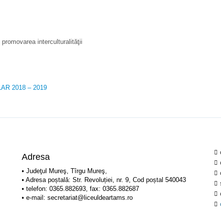
promovarea interculturalităţii
AR 2018 – 2019
Adresa
• Judeţul Mureş, Tîrgu Mureş,
• Adresa poștală: Str. Revoluției, nr. 9, Cod poștal 540043
• telefon: 0365.882693, fax: 0365.882687
• e-mail: secretariat@liceuldeartams.ro