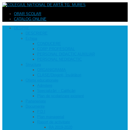
ORAR ȘCOLAR
CATALOG ONLINE
DESPRE
DESCRIERE
Echipa
CONDUCERE
CORP PROFESORAL
PERSONAL DIDACTIC AUXILIAR
PERSONAL NEDIDACTIC
Structura
ORGANIGRAMA
CLASE/Diriginți, Învățători
Oferte educaţionale
Admitere
Specializări – Calificări
Plan de școlarizare existent
Parteneriate
Documente
P.D.I
Plan managerial
Raport de activitate
RA 2019-2020