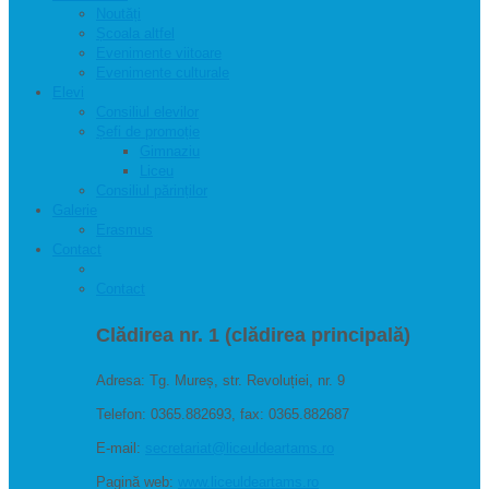
Noutăți
Școala altfel
Evenimente viitoare
Evenimente culturale
Elevi
Consiliul elevilor
Șefi de promoție
Gimnaziu
Liceu
Consiliul părinților
Galerie
Erasmus
Contact
Contact
Clădirea nr. 1 (clădirea principală)
Adresa: Tg. Mureș, str. Revoluției, nr. 9
Telefon: 0365.882693, fax: 0365.882687
E-mail:
secretariat@liceuldeartams.ro
Pagină web:
www.liceuldeartams.ro