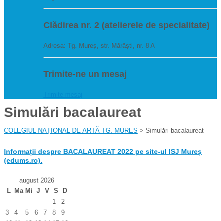
Clădirea nr. 2 (atelierele de specialitate)
Adresa: Tg. Mureș, str. Mărăști, nr. 8 A
Trimite-ne un mesaj
Trimite mesaj
Simulări bacalaureat
COLEGIUL NAȚIONAL DE ARTĂ TG. MUREȘ
> Simulări bacalaureat
Informații despre BACALAUREAT 2022 pe site-ul ISJ Mureș
(edums.ro).
august 2026
L
Ma
Mi
J
V
S
D
1
2
3
4
5
6
7
8
9