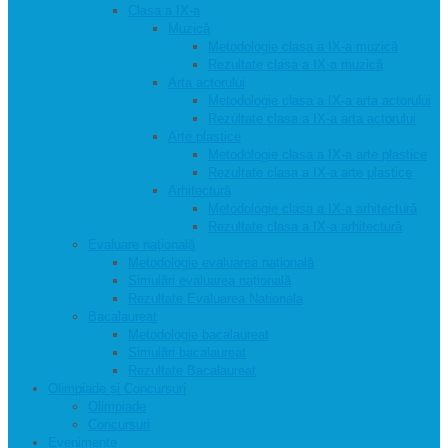
Clasa a IX-a
Muzică
Metodologie clasa a IX-a muzică
Rezultate clasa a IX-a muzică
Arta actorului
Metodologie clasa a IX-a arta actorului
Rezultate clasa a IX-a arta actorului
Arte plastice
Metodologie clasa a IX-a arte plastice
Rezultate clasa a IX-a arte plastice
Arhitectură
Metodologie clasa a IX-a arhitectură
Rezultate clasa a IX-a arhitectură
Evaluare naţională
Metodologie evaluarea națională
Simulări evaluarea națională
Rezultate Evaluarea Nationala
Bacalaureat
Metodologie bacalaureat
Simulări bacalaureat
Rezultate Bacalaureat
Olimpiade și Concursuri
Olimpiade
Concursuri
Evenimente