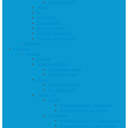
RAEI 2017-2018
ROFUI
RI
LEN 1/2011
Statul elevului
Documente elevi
COD DE CONDUITĂ
Asociația Prietenii Artei
Mobilitate
Examene
Admitere
Calendar
Clasa pregătitoare 0
Metodologie clasa 0
Rezultate clasa 0
Clasa I
Metodologie clasa I
Rezultate clasa I
Clasa a V-a
Muzică
Metodologie clasa a V-a muzică
Rezultate clasa a V-a muzică
Arte plastice
Metodologie clasa a V-a arte plastice
Rezultate clasa a V-a arte plastice