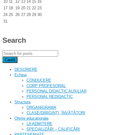
10
11
12
13
14
15
16
17
18
19
20
21
22
23
24
25
26
27
28
29
30
31
Search
DESCRIERE
Echipa
CONDUCERE
CORP PROFESORAL
PERSONAL DIDACTIC AUXILIAR
PERSONAL NEDIDACTIC
Structura
ORGANIGRAMA
CLASE/DIRIGINȚI, ÎNVĂȚĂTORI
Oferte educaţionale
LA ADMITERE
SPECIALIZĂRI – CALIFICĂRI
PARTENERIATE