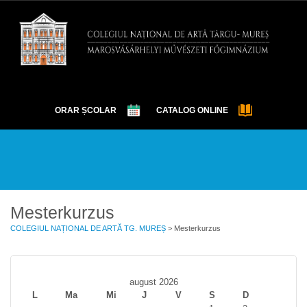
ORAR ȘCOLAR
CATALOG ONLINE
DESPRE
EXAMENE
OLIMPIADE ȘI CONCURSURI
EVENIMENTE
ELEVI
GALERIE
CONTACT
Mesterkurzus
COLEGIUL NAȚIONAL DE ARTĂ TG. MUREȘ
>
Mesterkurzus
august 2026
L
Ma
Mi
J
V
S
D