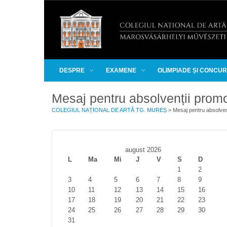
DESPRE
EXAMENE
OLIMPIADE ȘI CONCU
Mesaj pentru absolvenții promo
COLEGIUL NAȚIONAL DE ARTĂ TG. MUREȘ
>
Mesaj pentru absolven
august 2026
L
Ma
Mi
J
V
S
D
1
2
3
4
5
6
7
8
9
10
11
12
13
14
15
16
17
18
19
20
21
22
23
24
25
26
27
28
29
30
31